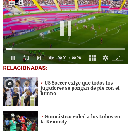
0
RELACIONADAS:
seconds
of
28
US Soccer exige que todos los
seconds
jugadores se pongan de pie con el
himno
Gimnástico goleó a los Lobos en
la Kennedy