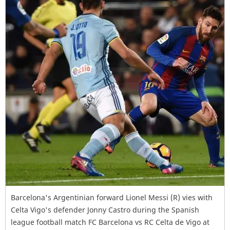
Barcelona's Argentinian forward Lionel Messi (R) vies with
Celta Vigo's defender Jonny Castro during the Spanish
league football match FC Barcelona vs RC Celta de Vigo at