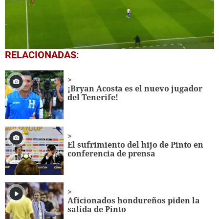
0
RELACIONADAS:
seconds
of
32
seconds
¡Bryan Acosta es el nuevo jugador
del Tenerife!
El sufrimiento del hijo de Pinto en
conferencia de prensa
Aficionados hondureños piden la
salida de Pinto