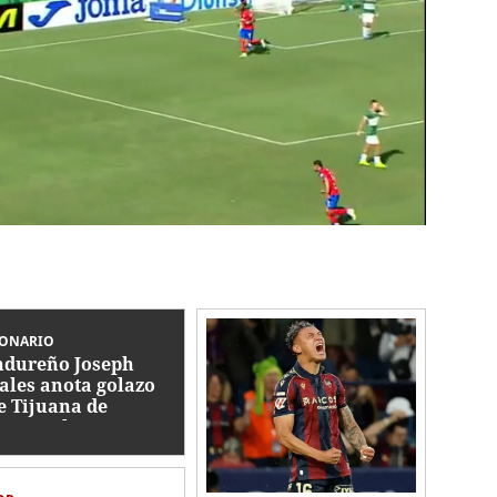
IONARIO
dureño Joseph
ales anota golazo
e Tijuana de
ico en la Leagues
p