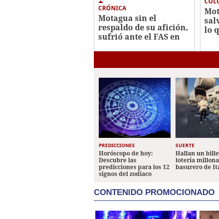
COL
CRÓNICA
Mot
Motagua sin el
sal
respaldo de su afición,
lo q
sufrió ante el FAS en
¿qu
Copa Centroamericana
chi
PREDICCIONES
SUERTE
Horóscopo de hoy:
Hallan un bill
Descubre las
lotería millon
predicciones para los 12
basurero de It
signos del zodiaco
CONTENIDO PROMOCIONADO