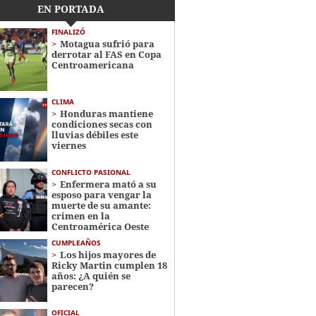
EN PORTADA
FINALIZÓ
Motagua sufrió para
derrotar al FAS en Copa
Centroamericana
CLIMA
Honduras mantiene
condiciones secas con
lluvias débiles este
viernes
CONFLICTO PASIONAL
Enfermera mató a su
esposo para vengar la
muerte de su amante:
crimen en la
Centroamérica Oeste
CUMPLEAÑOS
Los hijos mayores de
Ricky Martin cumplen 18
años: ¿A quién se
parecen?
OFICIAL