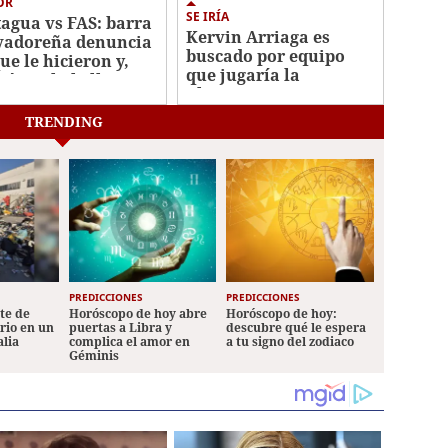
OR
SE IRÍA
agua vs FAS: barra
Kervin Arriaga es
vadoreña denuncia
buscado por equipo
ue le hicieron y,
que jugaría la
ién es la bella
Champions League
ca?
TRENDING
PREDICCIONES
PREDICCIONES
ete de
Horóscopo de hoy abre
Horóscopo de hoy:
ario en un
puertas a Libra y
descubre qué le espera
alia
complica el amor en
a tu signo del zodiaco
Géminis