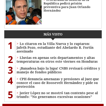
República pedirá prisión
preventiva para Juan Orlando
Hernández
MÁS VISTO
1
Lo citaron en la Villa Nueva y lo raptaron:
Jafeth Pozo, estudiante del Abelardo R. Fortín
asesinado
2
Lluvias en apenas seis departamentos y altas
temperaturas en otros este viernes en Honduras
3
¡Banadesa bajo la lupa! CNBS revisará créditos y
manejo de fondos públicos
4
CPH denuncia amenazas y presiones al juez que
conoce el caso de Roosevelt Hernández y pide su
protección
5
Javier López no se mostró tan contento pese al
triunfo: "No generamos excesivas ocasiones"