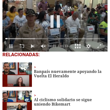
0
RELACIONADAS:
seconds
of
1
minute,
Banpaís nuevamente apoyando la
33
Vuelta El Heraldo
seconds
Al ciclismo solidario se sigue
uniendo Bikemart