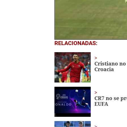
0
RELACIONADAS:
seconds
of
52
seconds
Volume
Cristiano no
0%
Croacia
CR7 no se pr
EUFA