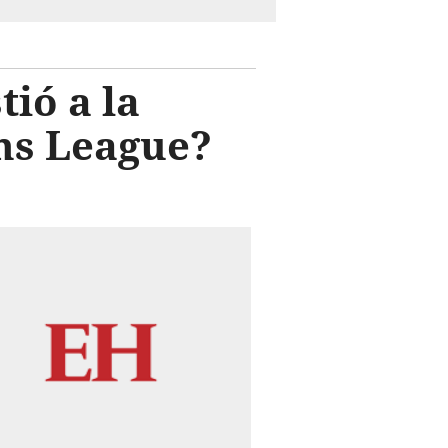
ió a la
ns League?