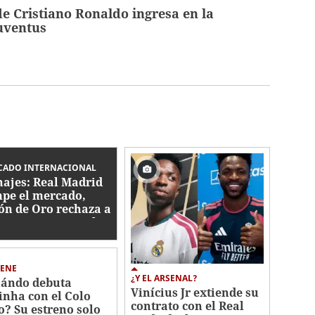
e Cristiano Ronaldo ingresa en la
uventus
CADO INTERNACIONAL
hajes: Real Madrid
pe el mercado,
ón de Oro rechaza a
rentino para ir al
ça y catrachos son
icia
IENE
¿Y EL ARSENAL?
ándo debuta
Vinícius Jr extiende su
inha con el Colo
contrato con el Real
o? Su estreno solo