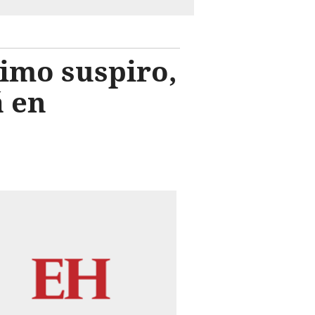
timo suspiro,
á en