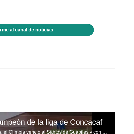
rme al canal de noticias
ampeón de la liga de Concacaf
Mediante lanzamiento de penales, el Olimpia venció al Santos de Guápiles y con esto se coronó campeón de la liga de Concacaf disputado en el estadio Nacional de Costa Rica.