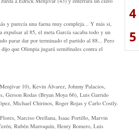
zurda a Edrick Menjívar (43) y enterrara un clavo
4
ás y parecía una faena muy compleja... Y más si,
5
ía expulsar al 85, el meta García sacaba todo y un
do parar dar por terminado el partido al 88... Pero
 dijo que Olimpia jugará semifinales contra el
Menjívar 10), Kevin Álvarez, Johnny Palacios,
as, Gerson Rodas (Bryan Moya 66), Luis Garrido
ópez, Michael Chirinos, Roger Rojas y Carlo Costly.
Flores, Narciso Orellana, Isaac Portillo, Marvin
 Cerén, Rubén Marroquín, Henry Romero, Luis