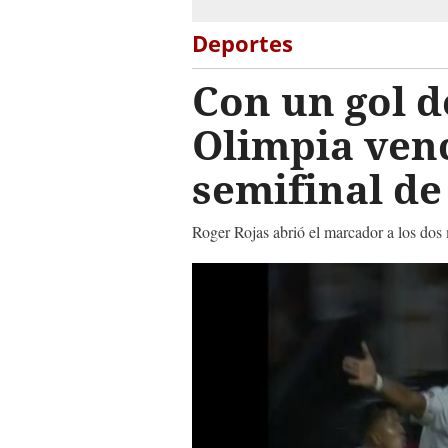
Deportes
Con un gol d
Olimpia venc
semifinal de
Roger Rojas abrió el marcador a los dos 
0
seconds
of
1
minute,
58
seconds
Volume
90%