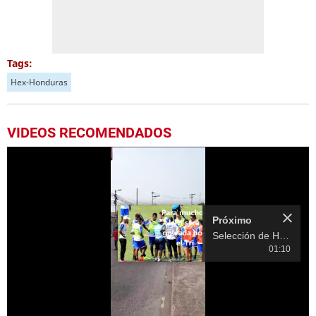
Tags:
Hex-Honduras
VIDEOS RECOMENDADOS
Más Videos
01:10
01:07
3.
Alberth Elis de la Selección de Honduras antes del partido ante México
Próximo en 10
Selección de
Honduras se
01:03
entrena en México
4.
Llueve sobre la capital de Honduras