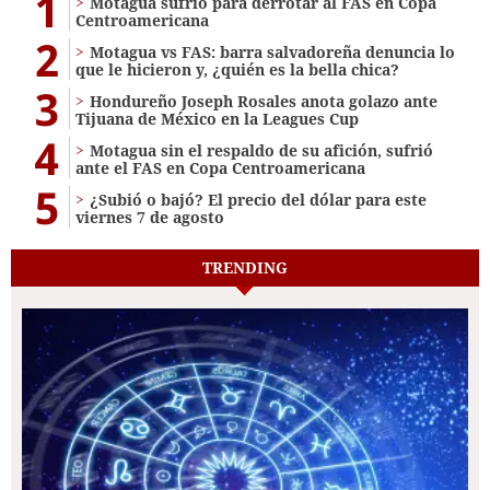
1
Motagua sufrió para derrotar al FAS en Copa
Centroamericana
2
Motagua vs FAS: barra salvadoreña denuncia lo
que le hicieron y, ¿quién es la bella chica?
3
Hondureño Joseph Rosales anota golazo ante
Tijuana de México en la Leagues Cup
4
Motagua sin el respaldo de su afición, sufrió
ante el FAS en Copa Centroamericana
5
¿Subió o bajó? El precio del dólar para este
viernes 7 de agosto
TRENDING