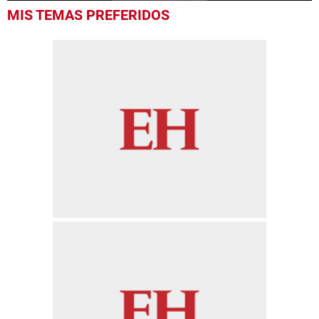
0
MIS TEMAS PREFERIDOS
seconds
of
12
seconds