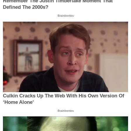
Remember The Justin Timberlake Moment That
Defined The 2000s?
Brainberries
Culkin Cracks Up The Web With His Own Version Of
‘Home Alone’
Brainberries