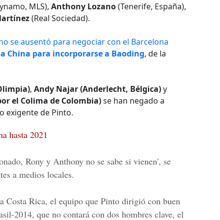
ynamo, MLS),
Anthony Lozano
(Tenerife, España),
artínez
(Real Sociedad).
no se ausentó para negociar con el Barcelona
 a China para incorporarse a Baoding
, de la
Olimpia)
,
Andy Najar (Anderlecht, Bélgica)
y
or el Colima de Colombia)
se han negado a
o exigente de Pinto.
na hasta 2021
ionado
,
Rony y Anthony no se sabe si vienen
', se
tes a medios locales.
a Costa Rica
, el equipo que
Pinto
dirigió con buen
sil-2014, que no contará con dos hombres clave, el