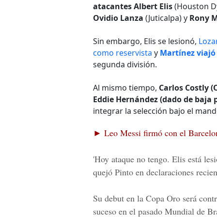
atacantes Albert Elis
(Houston D
Ovidio Lanza
(Juticalpa) y
Rony M
Sin embargo, Elis se lesionó,
Loza
como reservista
y
Martínez viajó
segunda división.
Al mismo tiempo,
Carlos Costly (
Eddie Hernández (dado de baja p
integrar la selección bajo el mand
►
Leo Messi firmó con el Barcelo
'Hoy ataque no tengo.
Elis está les
quejó Pinto en declaraciones recien
Su debut en la
Copa Oro será contr
suceso en el pasado Mundial de Bra