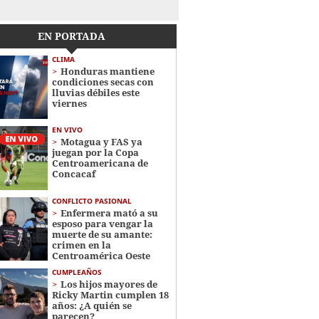
EN PORTADA
CLIMA
Honduras mantiene
condiciones secas con
lluvias débiles este
viernes
EN VIVO
Motagua y FAS ya
juegan por la Copa
Centroamericana de
Concacaf
CONFLICTO PASIONAL
Enfermera mató a su
esposo para vengar la
muerte de su amante:
crimen en la
Centroamérica Oeste
CUMPLEAÑOS
Los hijos mayores de
Ricky Martin cumplen 18
años: ¿A quién se
parecen?