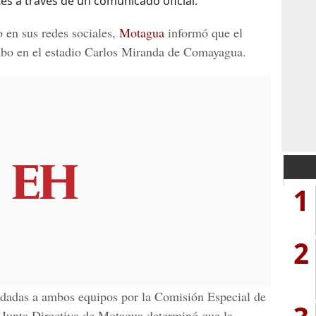
es a través de un comunicado oficial.
 en sus redes sociales,
Motagua
informó que el
cabo en el estadio Carlos Miranda de
Comayagua
.
1
2
ndadas a ambos equipos por la
Comisión Especial de
 Junta Directiva de Motagua determinó que la