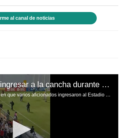
rme al canal de noticias
Aficionados intentan ingresar a la cancha durante el clásico de Olimpia y Motagua
Así quedó registrado el momento en que varios aficionados ingresaron al Estadio Morazán durante el partido entre Olimpia y Motagua.