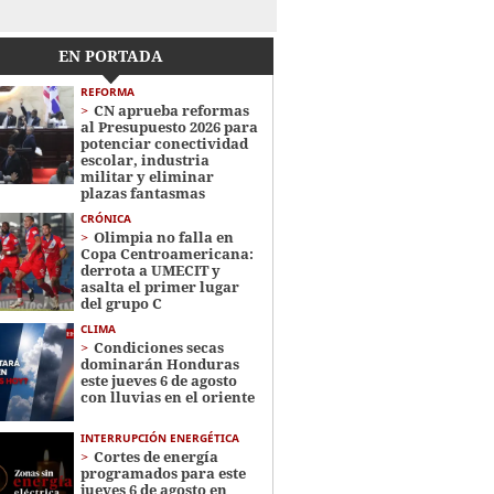
EN PORTADA
REFORMA
CN aprueba reformas
al Presupuesto 2026 para
potenciar conectividad
escolar, industria
militar y eliminar
plazas fantasmas
CRÓNICA
Olimpia no falla en
Copa Centroamericana:
derrota a UMECIT y
asalta el primer lugar
del grupo C
CLIMA
Condiciones secas
dominarán Honduras
este jueves 6 de agosto
con lluvias en el oriente
INTERRUPCIÓN ENERGÉTICA
Cortes de energía
programados para este
jueves 6 de agosto en