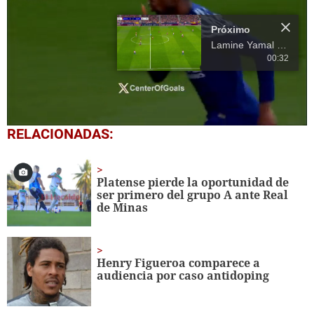
Próximo
Lamine Yamal tiene ganando a Barcelona ante Atlético de Madrid
00:32
0
RELACIONADAS:
seconds
of
15
seconds
Platense pierde la oportunidad de
ser primero del grupo A ante Real
de Minas
Henry Figueroa comparece a
audiencia por caso
antidoping