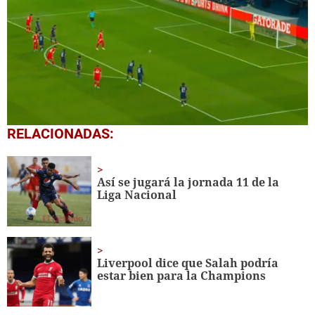
0
RELACIONADAS:
seconds
of
2
minutes,
Así se jugará la jornada 11 de la
7
Liga Nacional
seconds
Liverpool dice que Salah podría
estar bien para la Champions