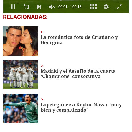
0
RELACIONADAS:
seconds
of
13
seconds
La romántica foto de Cristiano y
Georgina
Madrid y el desafío de la cuarta
'Champions' consecutiva
Lopetegui ve a Keylor Navas 'muy
bien y compitiendo'