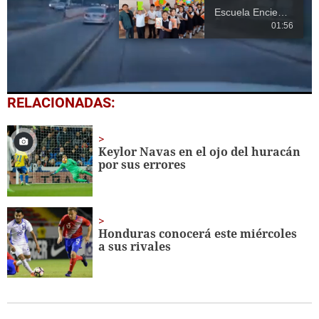
Escuela Enciende una Luz recibe cuadernos Quick, gracias a la Maratón del Saber
01:56
0
RELACIONADAS:
seconds
of
17
seconds
Keylor Navas en el ojo del huracán
por sus errores
Honduras conocerá este miércoles
a sus rivales