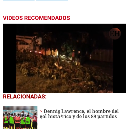
VIDEOS RECOMENDADOS
0
RELACIONADAS:
seconds
of
19
Dennis Lawrence, el hombre del
seconds
gol histÃ³rico y de los 89 partidos