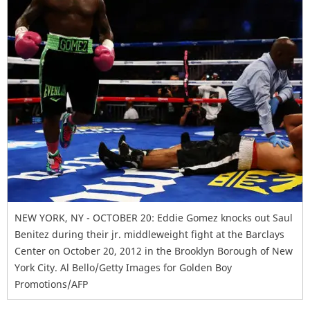
NEW YORK, NY - OCTOBER 20: Eddie Gomez knocks out Saul
Benitez during their jr. middleweight fight at the Barclays
Center on October 20, 2012 in the Brooklyn Borough of New
York City. Al Bello/Getty Images for Golden Boy
Promotions/AFP