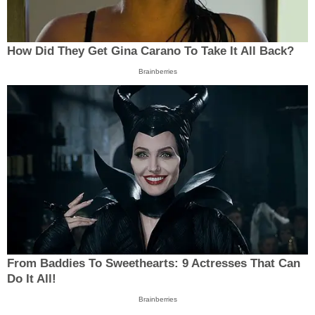
How Did They Get Gina Carano To Take It All Back?
Brainberries
From Baddies To Sweethearts: 9 Actresses That Can
Do It All!
Brainberries