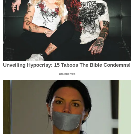
Unveiling Hypocrisy: 15 Taboos The Bible Condemns!
Brainberries