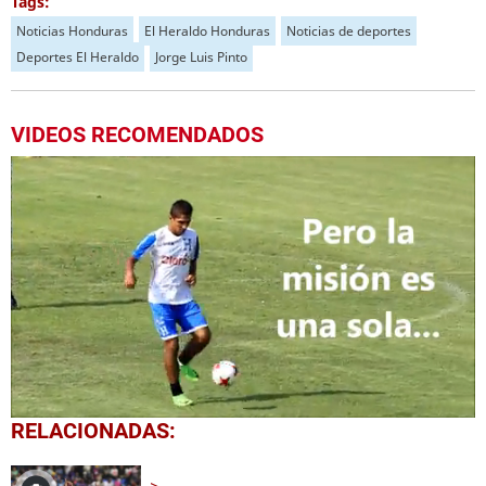
Tags:
Noticias Honduras
El Heraldo Honduras
Noticias de deportes
Deportes El Heraldo
Jorge Luis Pinto
VIDEOS RECOMENDADOS
0
RELACIONADAS:
seconds
of
1