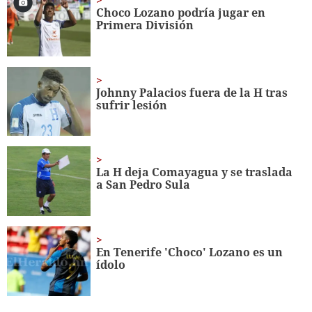
minute,
Choco Lozano podría jugar en
10
Primera División
seconds
Johnny Palacios fuera de la H tras
sufrir lesión
La H deja Comayagua y se traslada
a San Pedro Sula
En Tenerife 'Choco' Lozano es un
ídolo