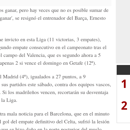
s ganar, pero hay veces que no es posible sumar de
 ganar', se resignó el entrenador del Barça, Ernesto
 invicto en esta Liga (11 victorias, 3 empates),
egundo empate consecutivo en el campeonato tras el
el campo del Valencia, que es segundo ahora a 5
apenas 2 si vence el domingo en Getafe (12º).
l Madrid (4º), igualados a 27 puntos, a 9
1
 sus partidos este sábado, contra dos equipos vascos,
. Si los madrileños vencen, recortarán su desventaja
 la Liga.
2
ra mala noticia para el Barcelona, que en el minuto
 gol del empate definitivo del Celta, sufrió la lesión
que se hizo daño en la parte posterior del muslo