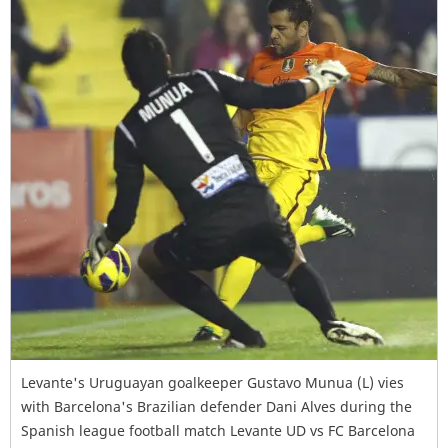
Levante's Uruguayan goalkeeper Gustavo Munua (L) vies
with Barcelona's Brazilian defender Dani Alves during the
Spanish league football match Levante UD vs FC Barcelona