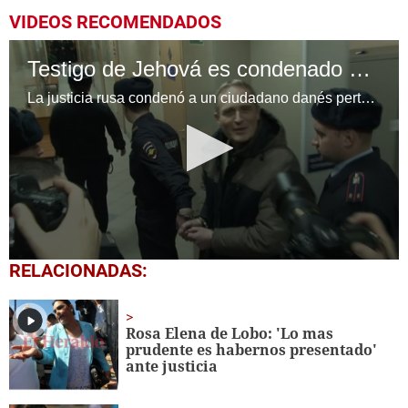
VIDEOS RECOMENDADOS
Testigo de Jehová es condenado a seis años de cárcel
La justicia rusa condenó a un ciudadano danés perteneciente a los Testigos de Jehová a seis años de cárcel, acusándolo de "extremismo". Este es el primer fallo de estas características, luego de que este movimiento religioso fuera prohibido en Rusia en el año 2017.
0
RELACIONADAS:
seconds
of
1
minute,
Rosa Elena de Lobo: 'Lo mas
20
prudente es habernos presentado'
seconds
ante justicia