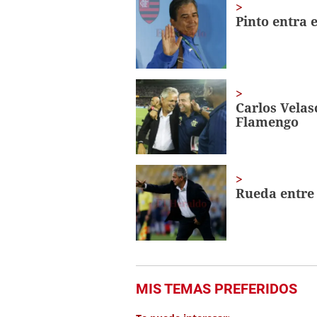
2
minutes,
Pinto entra 
8
seconds
Volume
0%
Carlos Vela
Flamengo
Rueda entre 
MIS TEMAS PREFERIDOS