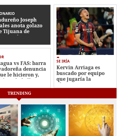
IONARIO
dureño Joseph
ales anota golazo
e Tijuana de
ico en la Leagues
p
OR
SE IRÍA
agua vs FAS: barra
Kervin Arriaga es
vadoreña denuncia
buscado por equipo
ue le hicieron y,
que jugaría la
ién es la bella
Champions League
ca?
TRENDING