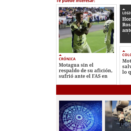
Te puede interesar:
LEG
Hon
Ros
ant
Méx
Cu
COL
CRÓNICA
Mot
Motagua sin el
sal
respaldo de su afición,
lo q
sufrió ante el FAS en
¿qu
Copa Centroamericana
chi