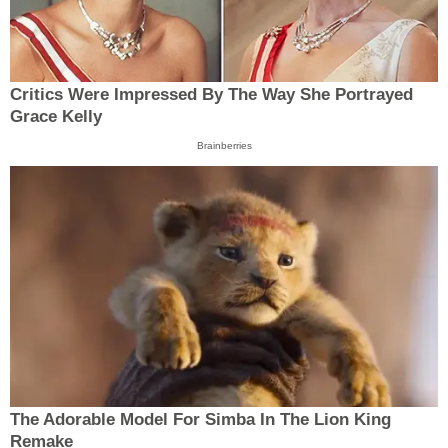
Critics Were Impressed By The Way She Portrayed
Grace Kelly
Brainberries
The Adorable Model For Simba In The Lion King
Remake