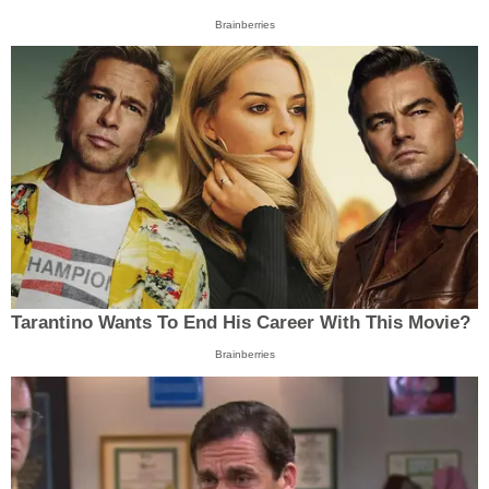
Brainberries
Tarantino Wants To End His Career With This Movie?
Brainberries