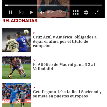
0
RELACIONADAS:
seconds
of
51
seconds
Cruz Azul y América, obligados a
dejar el alma por el título de
campeón
El Atlético de Madrid gana 3-2 al
Valladolid
Getafe gana 1-0 a la Real Sociedad y
se mete en puestos europeos