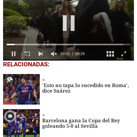
0
RELACIONADAS:
seconds
of
29
seconds
'Esto no tapa lo sucedido en Roma',
dice Suárez
Barcelona gana la Copa del Rey
goleando 5-0 al Sevilla