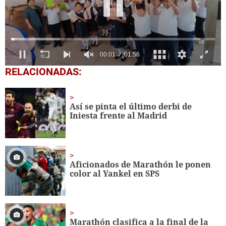
0
RELACIONADAS:
seconds
of
1
minute,
Así se pinta el último derbi de
56
Iniesta frente al Madrid
seconds
Aficionados de Marathón le ponen
color al Yankel en SPS
Marathón clasifica a la final de la