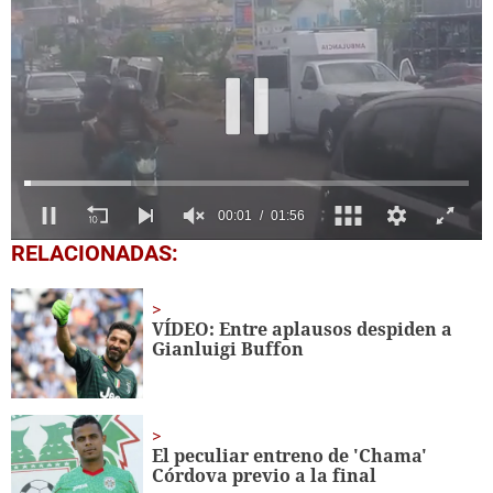
0
RELACIONADAS:
seconds
of
1
minute,
VÍDEO: Entre aplausos despiden a
57
Gianluigi Buffon
seconds
El peculiar entreno de 'Chama'
Córdova previo a la final