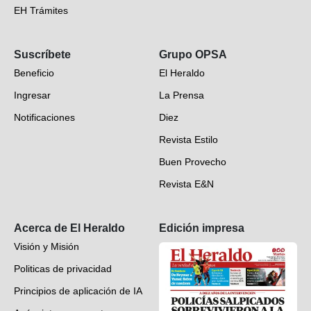
EH Trámites
Opinión
Suscríbete
Grupo OPSA
EH Verifica
Beneficio
El Heraldo
Fotogalerías
Ingresar
La Prensa
Deportes
Notificaciones
Diez
Videos
Revista Estilo
Hondureños en el mundo
Buen Provecho
Revista E&N
Suscripción
Acerca de El Heraldo
Edición impresa
Visión y Misión
Politicas de privacidad
Principios de aplicación de IA