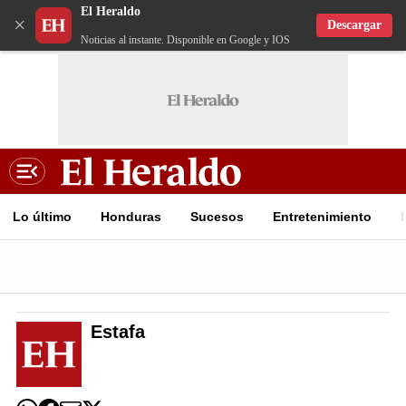
El Heraldo
×
Descargar
Noticias al instante. Disponible en Google y IOS
Lo último
Honduras
Sucesos
Entretenimiento
Estafa