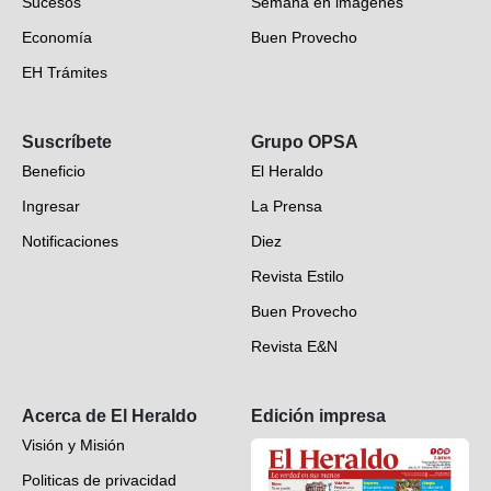
Sucesos
Semana en imágenes
Economía
Buen Provecho
EH Trámites
Opinión
Suscríbete
Grupo OPSA
EH Verifica
Beneficio
El Heraldo
Fotogalerías
Ingresar
La Prensa
Deportes
Notificaciones
Diez
Videos
Revista Estilo
Hondureños en el mundo
Buen Provecho
Revista E&N
Suscripción
Acerca de El Heraldo
Edición impresa
Visión y Misión
Politicas de privacidad