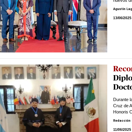
nuevos di
Agustín La
13/06/2025
Reco
Dipl
Doct
Durante l
Cruz de A
Honoris C
Redacción
11/06/2025