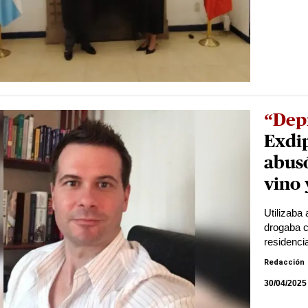
“Dep
Exdi
abusó
vino 
Utilizaba
drogaba c
residencia
Redacción
30/04/2025