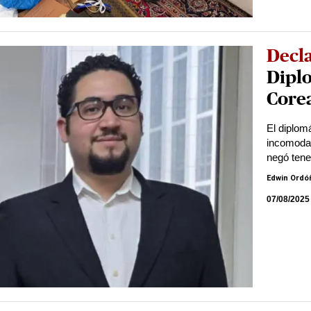
Decl
Dipl
Corea
El diplom
incomodar
negó tene
Edwin Ordó
07/08/2025