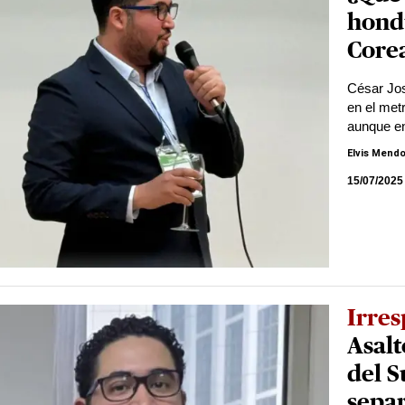
hond
Corea
César Jos
en el met
aunque en 
Elvis Mend
15/07/2025
Irres
Asalt
del S
separ