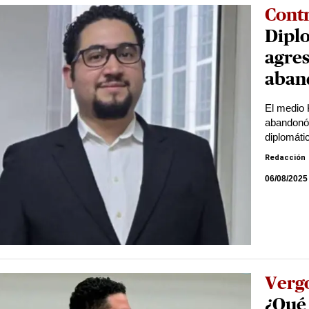
Cont
Dipl
agres
aban
El medio 
abandonó 
diplomáti
Redacción
06/08/2025
Verg
¿Qué 