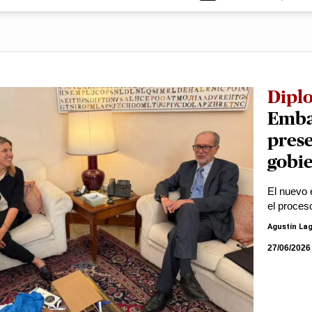
Dipl
Emba
prese
gobie
El nuevo 
el proces
Agustín La
27/06/2026