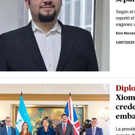
Según el 
reportó e
vagones d
Elvis Mend
14/07/2025
Dipl
Xioma
crede
emba
La presid