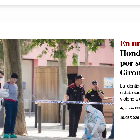
En u
Hond
por s
Giro
La identi
establecid
violencia
Agencia EF
19/05/2026