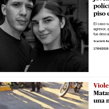
políc
piso 
El caso sa
agresor, 
fue desca
Scarleth R
17/04/2026
Viole
Matan
una 