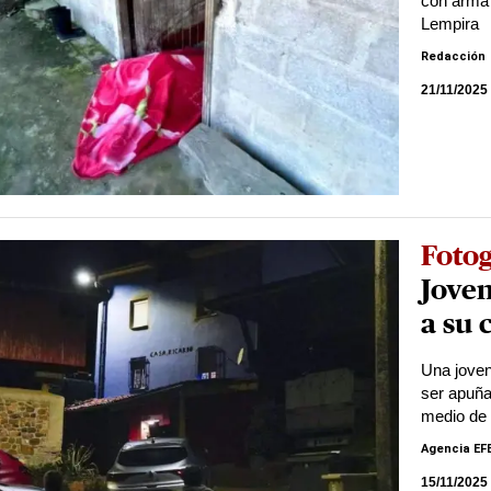
con arma 
Lempira
Redacción
21/11/2025
Foto
Joven
a su
Una joven
ser apuña
medio de u
Agencia EF
15/11/2025