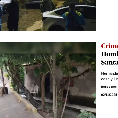
Crim
Homb
Sant
Hernández
casa y lu
Redacción
02/11/2025