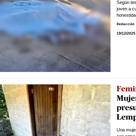
Según tes
joven a c
honestida
Redacción
19/12/2025
Femi
Muje
pres
Lemp
Una mujer