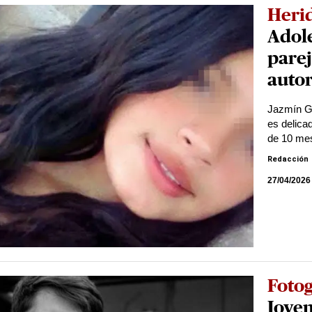
Heri
Adole
parej
autor
Jazmín Go
es delica
de 10 me
Redacción
27/04/2026
Foto
Joven