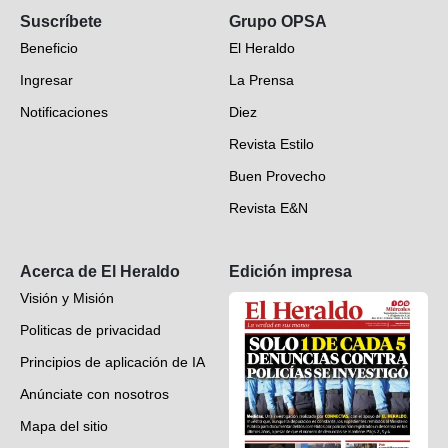
Suscríbete
Grupo OPSA
EH Verifica
Beneficio
El Heraldo
Fotogalerías
Ingresar
La Prensa
Deportes
Notificaciones
Diez
Videos
Revista Estilo
Hondureños en el mundo
Buen Provecho
Revista E&N
Suscripción
Acerca de El Heraldo
Edición impresa
Visión y Misión
Politicas de privacidad
Principios de aplicación de IA
Anúnciate con nosotros
Mapa del sitio