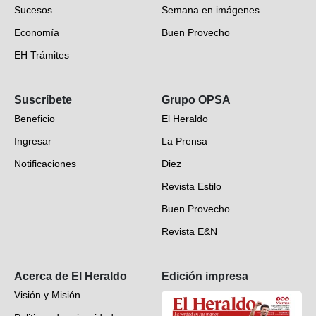
Sucesos
Semana en imágenes
Economía
Buen Provecho
EH Trámites
Opinión
Suscríbete
Grupo OPSA
EH Verifica
Beneficio
El Heraldo
Fotogalerías
Ingresar
La Prensa
Deportes
Notificaciones
Diez
Videos
Revista Estilo
Hondureños en el mundo
Buen Provecho
Revista E&N
Suscripción
Acerca de El Heraldo
Edición impresa
Visión y Misión