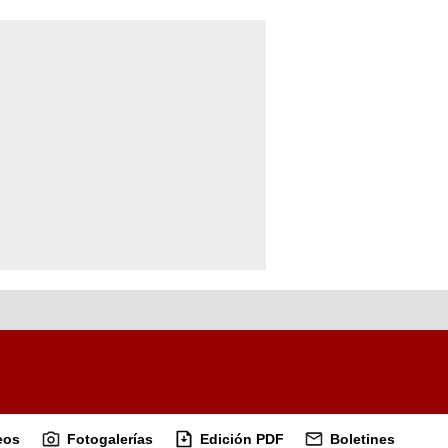
eos
Fotogalerías
Edición PDF
Boletines