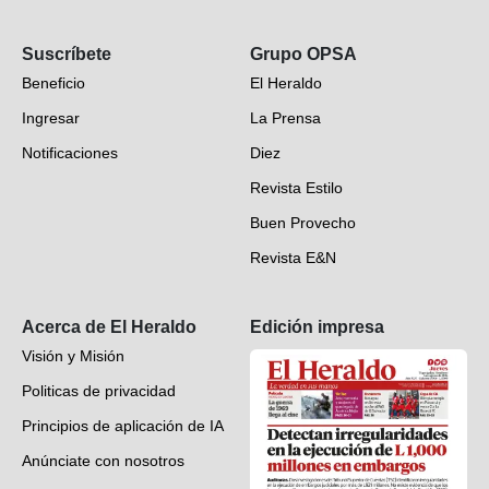
Opinión
Suscríbete
Grupo OPSA
EH Verifica
Beneficio
El Heraldo
Fotogalerías
Ingresar
La Prensa
Deportes
Notificaciones
Diez
Videos
Revista Estilo
Hondureños en el mundo
Buen Provecho
Revista E&N
Suscripción
Acerca de El Heraldo
Edición impresa
Visión y Misión
Politicas de privacidad
Principios de aplicación de IA
Anúnciate con nosotros