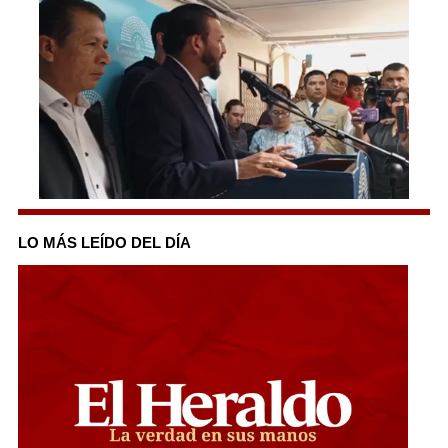
0
seconds
of
LO MÁS LEÍDO DEL DÍA
2
minutes,
54
seconds