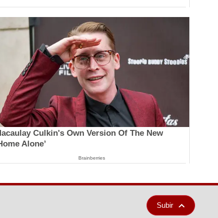
acaulay Culkin's Own Version Of The New
Home Alone’
Brainberries
Subir