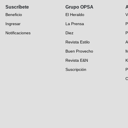
Suscríbete
Grupo OPSA
A
Beneficio
El Heraldo
V
Ingresar
La Prensa
P
Notificaciones
Diez
P
Revista Estilo
A
Buen Provecho
M
Revista E&N
K
Suscripción
P
C