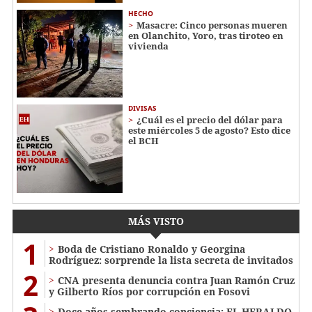
HECHO
Masacre: Cinco personas mueren
en Olanchito, Yoro, tras tiroteo en
vivienda
DIVISAS
¿Cuál es el precio del dólar para
este miércoles 5 de agosto? Esto dice
el BCH
MÁS VISTO
1
Boda de Cristiano Ronaldo y Georgina
Rodríguez: sorprende la lista secreta de invitados
2
CNA presenta denuncia contra Juan Ramón Cruz
y Gilberto Ríos por corrupción en Fosovi
Doce años sembrando conciencia: EL HERALDO