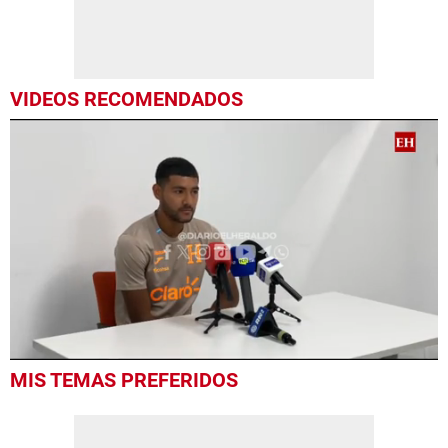
VIDEOS RECOMENDADOS
0
MIS TEMAS PREFERIDOS
seconds
of
6
minutes,
38