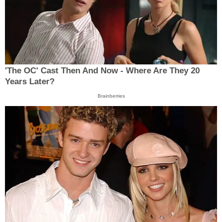
'The OC' Cast Then And Now - Where Are They 20
Years Later?
Brainberries