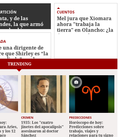
ARTICIÓN
CUENTOS
ata, y de las
Mel jura que Xiomara
ndes, la que armó
ahora "trabaja la
con los bienes
tierra" en Olancho: ¿la
autados
única agricultora que
no perdió su cosecha?
ADA
e una dirigente de
re que Shirley es “la
 odiada” por la
TRENDING
e refundidora en
tés
CRIMEN
PREDICCIONES
hoy:
1935: Los "cuatro
Horóscopo de hoy:
ara Aries,
jinetes del apocalipsis"
Predicciones sobre
 y los 12
asesinaron al doctor
trabajo, viajes y
iaco
Sánchez
relaciones para tu signo