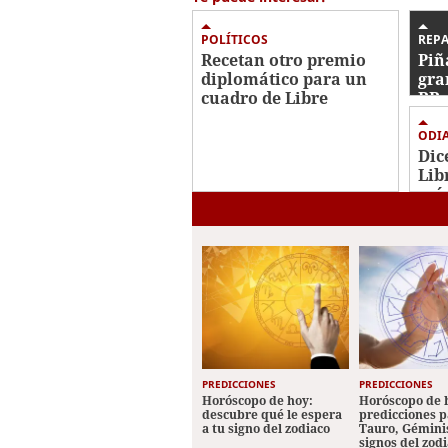
POLÍTICOS
REP
Recetan otro premio
Piñ
diplomático para un
gra
cuadro de Libre
RR 
inc
ODI
Dic
Lib
más
bas
Cor
PREDICCIONES
PREDICCIONES
Horóscopo de hoy:
Horóscopo de 
descubre qué le espera
predicciones p
a tu signo del zodiaco
Tauro, Géminis
signos del zod