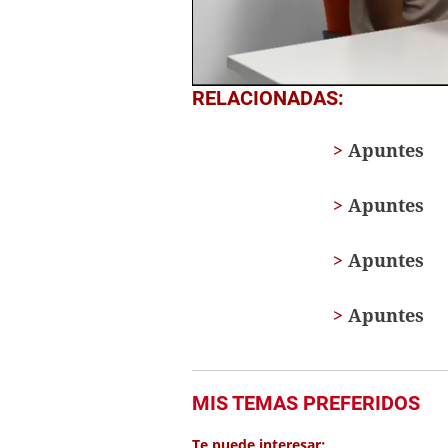
0
RELACIONADAS:
seconds
of
6
Apuntes
minutes,
38
seconds
Volume
Apuntes
0%
Apuntes
Apuntes
MIS TEMAS PREFERIDOS
Te puede interesar: