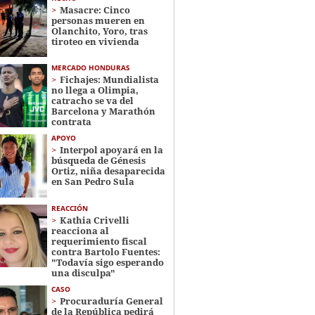
Masacre: Cinco
personas mueren en
Olanchito, Yoro, tras
tiroteo en vivienda
MERCADO HONDURAS
Fichajes: Mundialista
no llega a Olimpia,
catracho se va del
Barcelona y Marathón
contrata
APOYO
Interpol apoyará en la
búsqueda de Génesis
Ortiz, niña desaparecida
en San Pedro Sula
REACCIÓN
Kathia Crivelli
reacciona al
requerimiento fiscal
contra Bartolo Fuentes:
"Todavía sigo esperando
una disculpa"
CASO
Procuraduría General
de la República pedirá