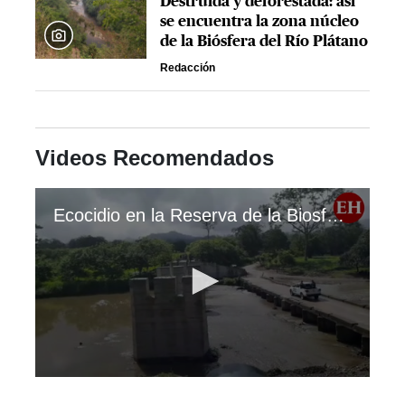
Destruida y deforestada: así
se encuentra la zona núcleo
de la Biósfera del Río Plátano
Redacción
Videos Recomendados
Ecocidio en la Reserva de la Biosfera del Río Plátano
0
seconds