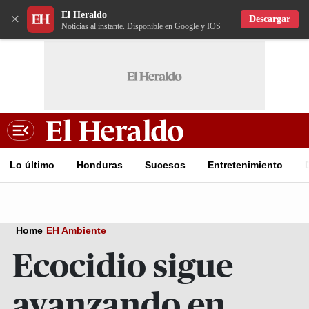
El Heraldo
×
Descargar
Noticias al instante. Disponible en Google y IOS
Lo último
Honduras
Sucesos
Entretenimiento
Home
EH Ambiente
Ecocidio sigue
avanzando en