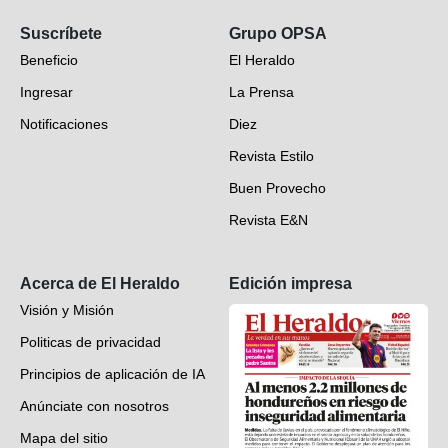
Opinión
Suscríbete
Grupo OPSA
EH Verifica
Beneficio
El Heraldo
Fotogalerías
Ingresar
La Prensa
Deportes
Notificaciones
Diez
Videos
Revista Estilo
Hondureños en el mundo
Buen Provecho
Revista E&N
Suscripción
Acerca de El Heraldo
Edición impresa
Visión y Misión
Politicas de privacidad
Principios de aplicación de IA
Anúnciate con nosotros
Mapa del sitio