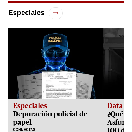
of
1
Especiales
minute,
9
seconds
Especiales
Data
Depuración policial de
¿Qué h
papel
Asfura 
100 día
CONNECTAS