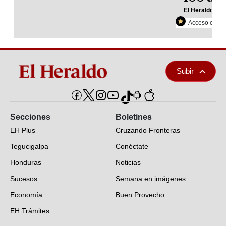
El Heraldo Plu
Acceso con re
Subir
Secciones
Boletines
EH Plus
Cruzando Fronteras
Tegucigalpa
Conéctate
Honduras
Noticias
Sucesos
Semana en imágenes
Economía
Buen Provecho
EH Trámites