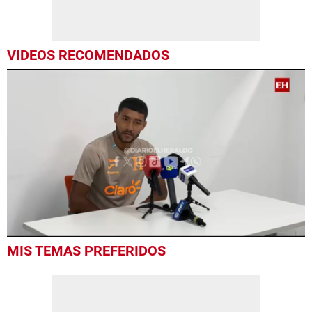
VIDEOS RECOMENDADOS
0
MIS TEMAS PREFERIDOS
seconds
of
6
minutes,
38
seconds