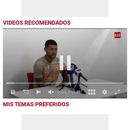
VIDEOS RECOMENDADOS
0
MIS TEMAS PREFERIDOS
seconds
of
6
minutes,
38
seconds