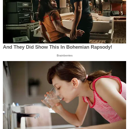
And They Did Show This In Bohemian Rapsody!
Brainberries