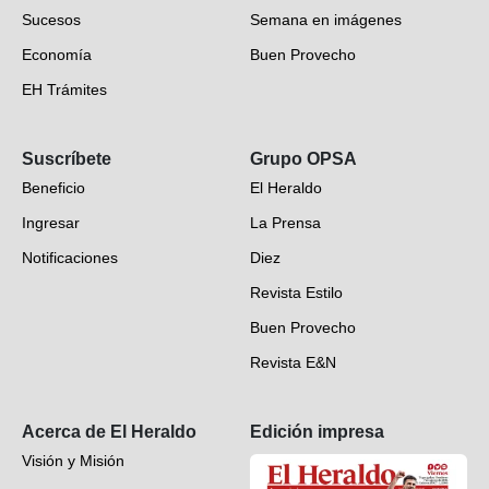
Sucesos
Semana en imágenes
Economía
Buen Provecho
EH Trámites
Opinión
Suscríbete
Grupo OPSA
EH Verifica
Beneficio
El Heraldo
Fotogalerías
Ingresar
La Prensa
Deportes
Notificaciones
Diez
Videos
Revista Estilo
Hondureños en el mundo
Buen Provecho
Revista E&N
Suscripción
Acerca de El Heraldo
Edición impresa
Visión y Misión