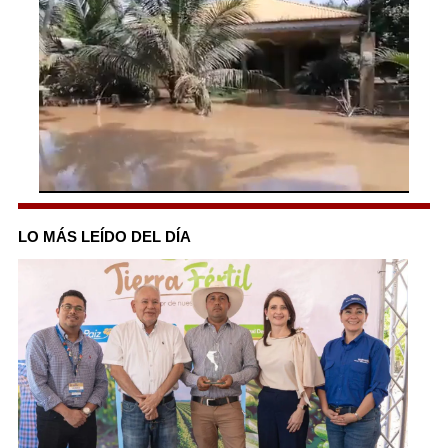
0
seconds
of
LO MÁS LEÍDO DEL DÍA
33
seconds