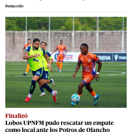
Redacción
Finalizó
Lobos UPNFM pudo rescatar un empate
como local ante los Potros de Olancho