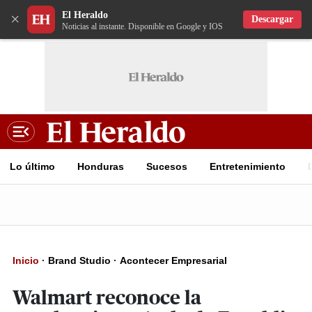
El Heraldo
×
Descargar
Noticias al instante. Disponible en Google y IOS
Lo último
Honduras
Sucesos
Entretenimiento
Inicio
·
Brand Studio
·
Acontecer Empresarial
Walmart reconoce la