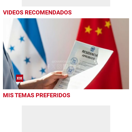
VIDEOS RECOMENDADOS
0
MIS TEMAS PREFERIDOS
seconds
of
4
minutes,
31
seconds