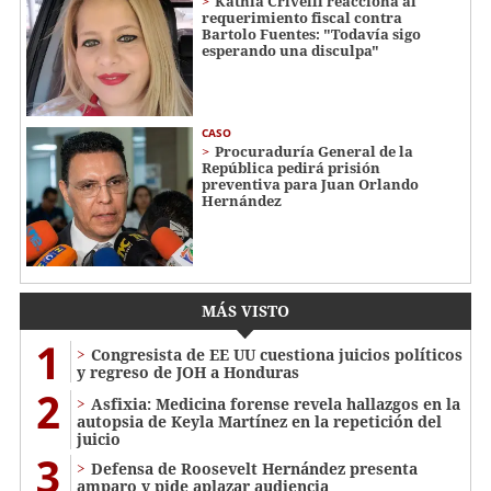
Kathia Crivelli reacciona al
requerimiento fiscal contra
Bartolo Fuentes: "Todavía sigo
esperando una disculpa"
CASO
Procuraduría General de la
República pedirá prisión
preventiva para Juan Orlando
Hernández
MÁS VISTO
1
Congresista de EE UU cuestiona juicios políticos
y regreso de JOH a Honduras
2
Asfixia: Medicina forense revela hallazgos en la
autopsia de Keyla Martínez en la repetición del
juicio
3
Defensa de Roosevelt Hernández presenta
amparo y pide aplazar audiencia