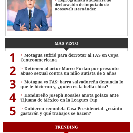
Reprograman audiencia de
declaración de imputado de
Roosevelt Hernández
MÁS VISTO
1
Motagua sufrió para derrotar al FAS en Copa
Centroamericana
2
Detienen al actor Marco Furlan por presunto
abuso sexual contra un niño autista de 5 años
3
Motagua vs FAS: barra salvadoreña denuncia lo
que le hicieron y, ¿quién es la bella chica?
4
Hondureño Joseph Rosales anota golazo ante
Tijuana de México en la Leagues Cup
5
Gobierno remodela Casa Presidencial: ¿cuánto
gastarán y qué trabajos se hacen?
TRENDING