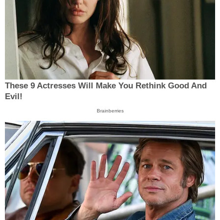
These 9 Actresses Will Make You Rethink Good And
Evil!
Brainberries