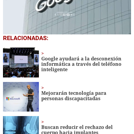
0
RELACIONADAS:
seconds
of
2
minutes,
Google ayudará a la desconexión
2
informática a través del teléfono
seconds
inteligente
Mejorarán tecnología para
personas discapacitadas
Buscan reducir el rechazo del
cuerpo hacia implantes