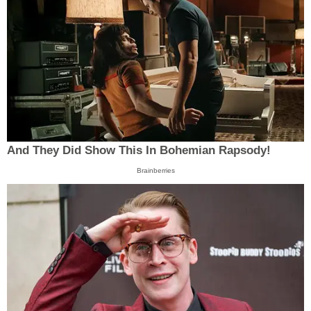
And They Did Show This In Bohemian Rapsody!
Brainberries