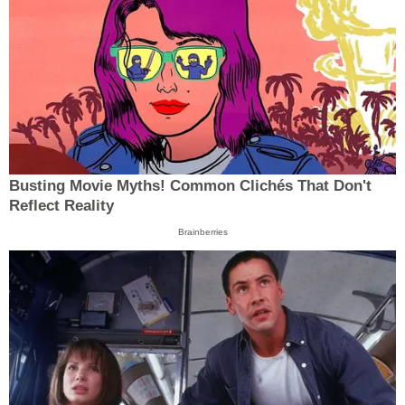
Busting Movie Myths! Common Clichés That Don't
Reflect Reality
Brainberries