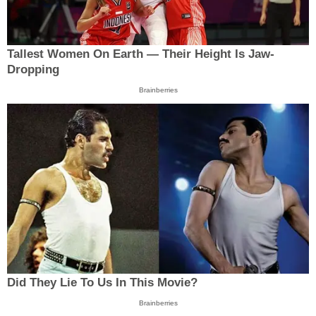
Tallest Women On Earth — Their Height Is Jaw-
Dropping
Brainberries
Did They Lie To Us In This Movie?
Brainberries