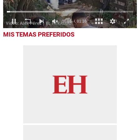
0
MIS TEMAS PREFERIDOS
seconds
of
1
minute,
16
seconds