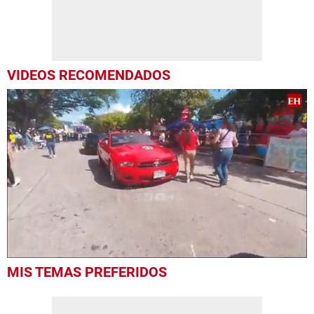
VIDEOS RECOMENDADOS
0
MIS TEMAS PREFERIDOS
seconds
of
2
minutes,