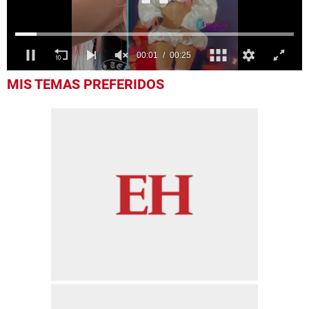
0
MIS TEMAS PREFERIDOS
seconds
of
25
seconds