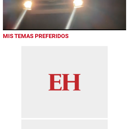
0
MIS TEMAS PREFERIDOS
seconds
of
52
seconds