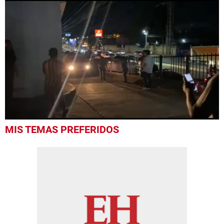
0
MIS TEMAS PREFERIDOS
seconds
of
52
seconds