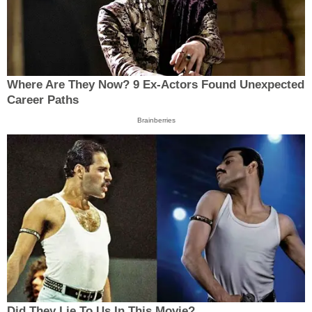
Where Are They Now? 9 Ex-Actors Found Unexpected
Career Paths
Brainberries
Did They Lie To Us In This Movie?