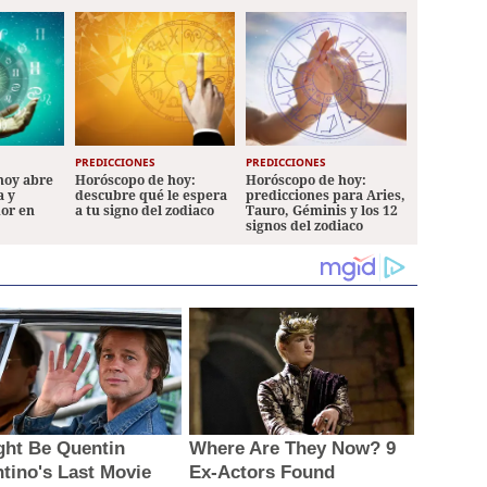
PREDICCIONES
PREDICCIONES
hoy abre
Horóscopo de hoy:
Horóscopo de hoy:
a y
descubre qué le espera
predicciones para Aries,
mor en
a tu signo del zodiaco
Tauro, Géminis y los 12
signos del zodiaco
ight Be Quentin
Where Are They Now? 9
ntino's Last Movie
Ex-Actors Found