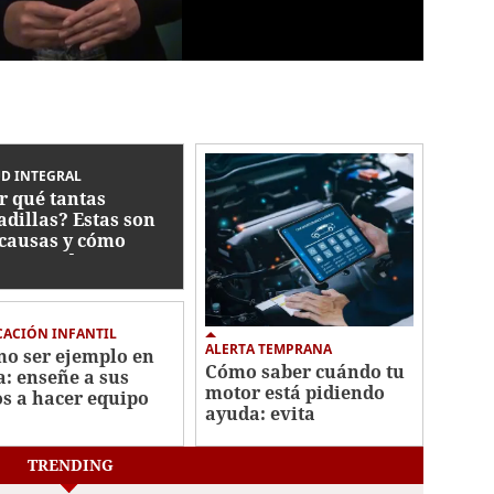
D INTEGRAL
r qué tantas
adillas? Estas son
 causas y cómo
ctan su descanso
ACIÓN INFANTIL
ALERTA TEMPRANA
o ser ejemplo en
Cómo saber cuándo tu
a: enseñe a sus
motor está pidiendo
os a hacer equipo
ayuda: evita
reparaciones costosas
TRENDING