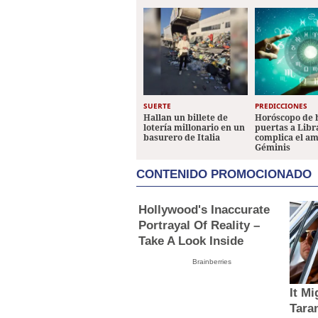
SUERTE
PREDICCIONES
Hallan un billete de
Horóscopo de 
lotería millonario en un
puertas a Libr
basurero de Italia
complica el a
Géminis
CONTENIDO PROMOCIONADO
Hollywood's Inaccurate
Portrayal Of Reality –
Take A Look Inside
Brainberries
It M
Tara